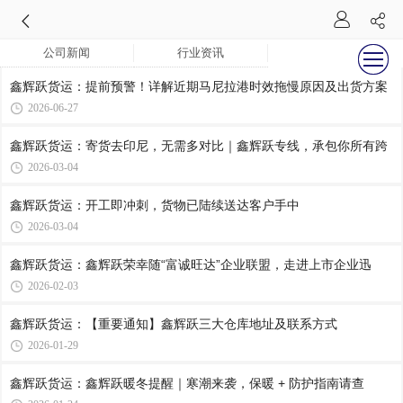
公司新闻
行业资讯
鑫辉跃货运：提前预警！详解近期马尼拉港时效拖慢原因及出货方案
2026-06-27
鑫辉跃货运：寄货去印尼，无需多对比｜鑫辉跃专线，承包你所有跨
2026-03-04
鑫辉跃货运：开工即冲刺，货物已陆续送达客户手中
2026-03-04
鑫辉跃货运：鑫辉跃荣幸随“富诚旺达”企业联盟，走进上市企业迅
2026-02-03
鑫辉跃货运：【重要通知】鑫辉跃三大仓库地址及联系方式
2026-01-29
鑫辉跃货运：鑫辉跃暖冬提醒｜寒潮来袭，保暖 + 防护指南请查