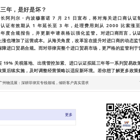
延三年，是好是坏？
长阿列尔・内波穆塞诺 7 月 21 日宣布，将对海关进口商认证制
认证有效期从 1 年延长至 3 年，处理费用则从 2000 比索涨
提交年度合规报告，并更新申请表格以强化监管。
对进口商而言，认
上涨也增加了运营成本。从海关角度，改革旨在提升对进口商的动态监
保障进口贸易合规。而对菲律宾整个进口贸易市场，更严格的监管利于
宾 19% 关税落地、出境管控加紧、进口认证拟延三年等一系列贸易
政策后续实施，及时调整经营策略以适应新环境。若你想了解更多政策
广州物流展：深耕菲律宾专线领域，倾听客户真实需求
更多
代理有限公司 版权所有