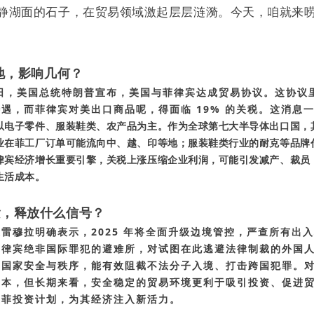
静湖面的石子，在贸易领域激起层层涟漪。今天，咱就来
落地，影响几何？
22 日，美国总统特朗普宣布，美国与菲律宾达成贸易协议。这协
遇，而菲律宾对美出口商品呢，得面临 19% 的关税。这消息
以电子零件、服装鞋类、农产品为主。作为全球第七大半导体出口国，其
业在菲工厂订单可能流向中、越、印等地；服装鞋类行业的耐克等品牌
律宾经济增长重要引擎，关税上涨压缩企业利润，可能引发减产、裁员
生活成本。
紧，释放什么信号？
雷穆拉明确表示，2025 年将全面升级边境管控，严查所有出
菲律宾绝非国际罪犯的避难所，对试图在此逃避法律制裁的外国
护国家安全与秩序，能有效阻截不法分子入境、打击跨国犯罪。
成本，但长期来看，安全稳定的贸易环境更利于吸引投资、促进
在菲投资计划，为其经济注入新活力。