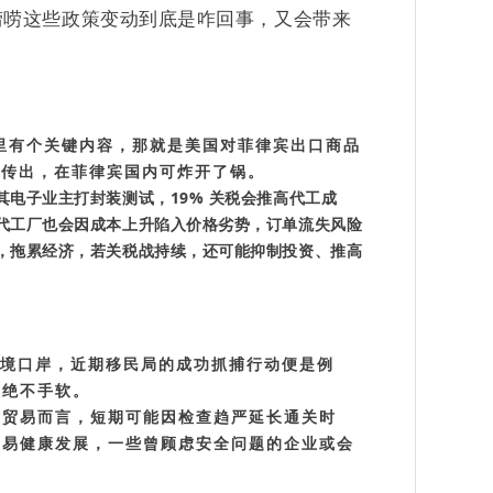
唠唠这些政策变动到底是咋回事，又会带来
议里有个关键内容，那就是美国对菲律宾出口商品
一传出，在菲律宾国内可炸开了锅。
电子业主打封装测试，19% 关税会推高代工成
代工厂也会因成本上升陷入价格劣势，订单流失风险
，拖累经济，若关税战持续，还可能抑制投资、推高
入境口岸，近期移民局的成功抓捕行动便是例
人绝不手软。
对贸易而言，短期可能因检查趋严延长通关时
贸易健康发展，一些曾顾虑安全问题的企业或会