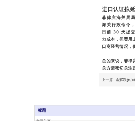
进口认证拟
菲律宾海关局局
海关行政命令，
日前 30 天
力成本，但费用
口商经营情况，
总的来说，菲律
关方需密切关注
上一篇
鑫辉跃参加
标题
官网首页
Copyright @ 2014 . All rights reserved. 深圳鑫跃货运
关于我们
ICP备案 ：
粤ICP备2023101408号