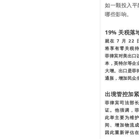
如一颗投入平
哪些影响。
19% 关税
就在 7 月 
将享有零关税待
菲律宾对美出口
本，英特尔等企
大增。出口是菲
通胀，增加民众
出境管控加
菲律宾司法部长
证。他强调，
此举主要为维
间、增加物流
因此重新评估