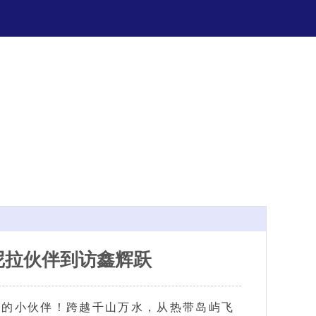
尼拉伙伴到访鑫辉跃
尼拉的小伙伴！跨越千山万水，从热带岛屿飞