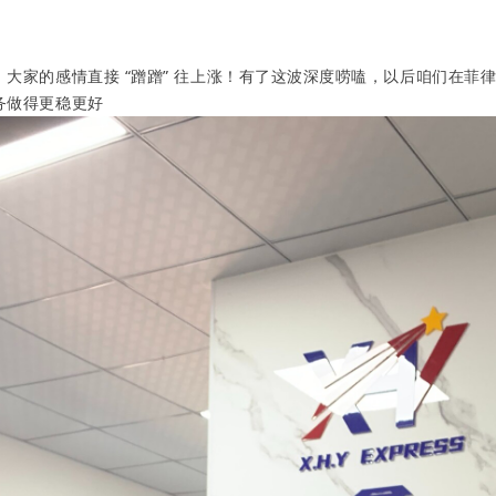
，大家的感情直接 “蹭蹭” 往上涨！有了这波深度唠嗑，以后咱们在菲
务做得更稳更好