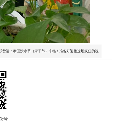
跃货运：泰国泼水节（宋干节）来临！准备好迎接这场疯狂的祝
众号