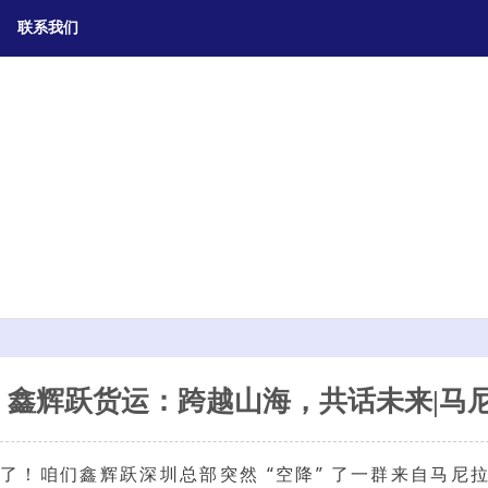
联系我们
鑫辉跃货运：跨越山海，共话未来|马
了！咱们鑫辉跃深圳总部突然 “空降” 了一群来自马